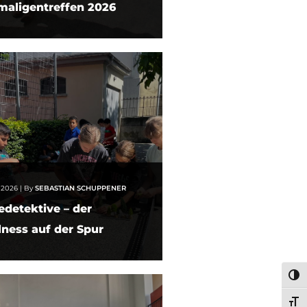
maligentreffen 2026
i 2026
|
By
SEBASTIAN SCHUPPENER
edetektive – der
ness auf der Spur
UMS
SCH