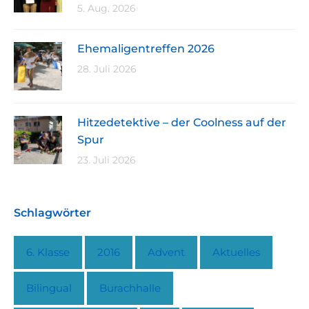
5. Aug. 2026
Ehemaligentreffen 2026
28. Juli 2026
Hitzedetektive – der Coolness auf der
Spur
23. Juli 2026
Schlagwörter
6. Klasse
2016
Advent
Aktuelles
Bilingual
Burachhalle