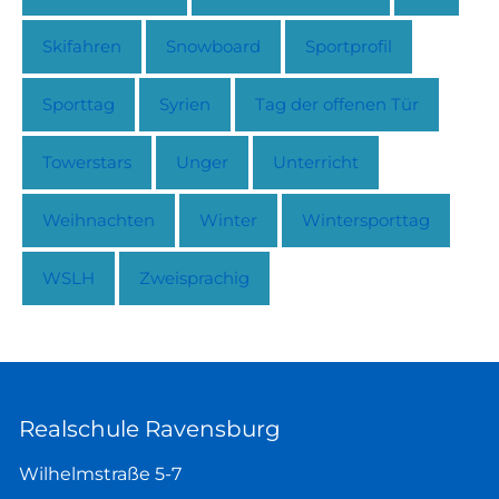
Skifahren
Snowboard
Sportprofil
Sporttag
Syrien
Tag der offenen Tür
Towerstars
Unger
Unterricht
Weihnachten
Winter
Wintersporttag
WSLH
Zweisprachig
Realschule Ravensburg
Wilhelmstraße 5-7