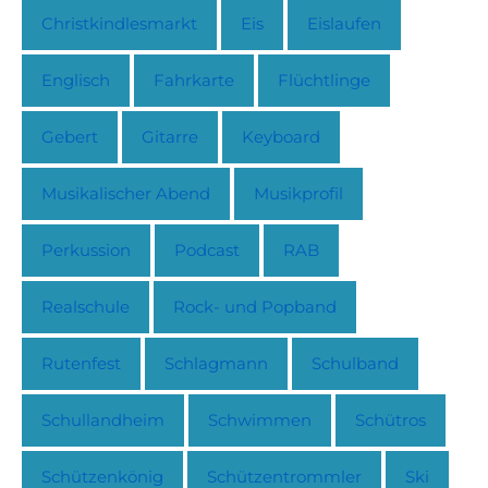
Christkindlesmarkt
Eis
Eislaufen
Englisch
Fahrkarte
Flüchtlinge
Gebert
Gitarre
Keyboard
Musikalischer Abend
Musikprofil
Perkussion
Podcast
RAB
Realschule
Rock- und Popband
Rutenfest
Schlagmann
Schulband
Schullandheim
Schwimmen
Schütros
Schützenkönig
Schützentrommler
Ski