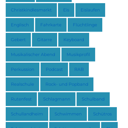
Christkindlesmarkt
Eis
Eislaufen
Englisch
Fahrkarte
Flüchtlinge
Gebert
Gitarre
Keyboard
Musikalischer Abend
Musikprofil
Perkussion
Podcast
RAB
Realschule
Rock- und Popband
Rutenfest
Schlagmann
Schulband
Schullandheim
Schwimmen
Schütros