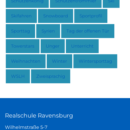
Schützenkönig
Schützentrommler
Ski
Skifahren
Snowboard
Sportprofil
Sporttag
Syrien
Tag der offenen Tür
Towerstars
Unger
Unterricht
Weihnachten
Winter
Wintersporttag
WSLH
Zweisprachig
Realschule Ravensburg
Wilhelmstraße 5-7