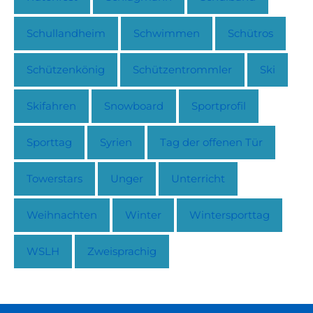
Schullandheim
Schwimmen
Schütros
Schützenkönig
Schützentrommler
Ski
Skifahren
Snowboard
Sportprofil
Sporttag
Syrien
Tag der offenen Tür
Towerstars
Unger
Unterricht
Weihnachten
Winter
Wintersporttag
WSLH
Zweisprachig