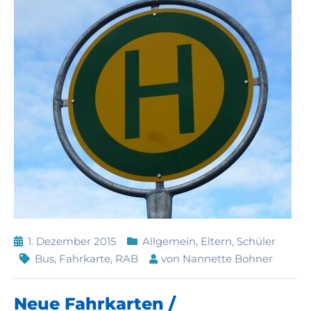
1. Dezember 2015
Allgemein
,
Eltern
,
Schüler
Bus
,
Fahrkarte
,
RAB
von
Nannette Bohner
Neue Fahrkarten /