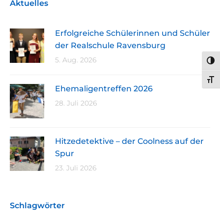
Aktuelles
Erfolgreiche Schülerinnen und Schüler
der Realschule Ravensburg
5. Aug. 2026
UMS
SCH
Ehemaligentreffen 2026
28. Juli 2026
Hitzedetektive – der Coolness auf der
Spur
23. Juli 2026
Schlagwörter