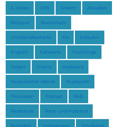
6. Klasse
2016
Advent
Aktuelles
Bilingual
Burachhalle
Christkindlesmarkt
Eis
Eislaufen
Englisch
Fahrkarte
Flüchtlinge
Gebert
Gitarre
Keyboard
Musikalischer Abend
Musikprofil
Perkussion
Podcast
RAB
Realschule
Rock- und Popband
Rutenfest
Schlagmann
Schulband