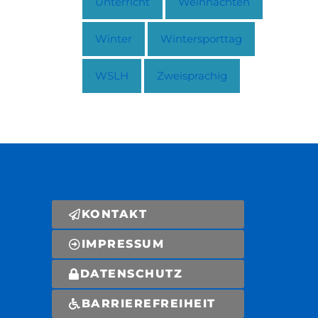
Unterricht
Weihnachten
Winter
Wintersporttag
WSLH
Zweisprachig
KONTAKT
IMPRESSUM
DATENSCHUTZ
BARRIEREFREIHEIT