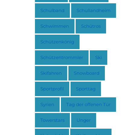
Schulband
Schullandheim
Schwimmen
Schütros
Schützenkönig
Schützentrommler
Ski
Skifahren
Snowboard
Sportprofil
Sporttag
Syrien
Tag der offenen Tür
Towerstars
Unger