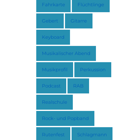
Fahrkarte
Flüchtlinge
Gebert
Gitarre
Keyboard
Musikalischer Abend
Musikprofil
Perkussion
Podcast
RAB
Realschule
Rock- und Popband
Rutenfest
Schlagmann