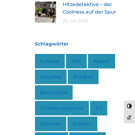
Hitzedetektive – der
Coolness auf der Spur
23. Juli 2026
Schlagwörter
6. Klasse
2016
Advent
Aktuelles
Bilingual
Burachhalle
UMS
Christkindlesmarkt
Eis
SCH
Eislaufen
Englisch