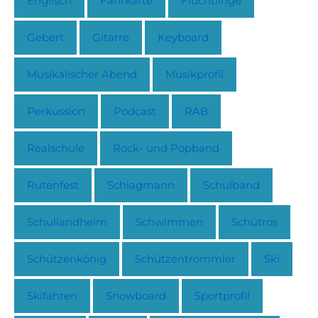
Englisch
Fahrkarte
Flüchtlinge
Gebert
Gitarre
Keyboard
Musikalischer Abend
Musikprofil
Perkussion
Podcast
RAB
Realschule
Rock- und Popband
Rutenfest
Schlagmann
Schulband
Schullandheim
Schwimmen
Schütros
Schützenkönig
Schützentrommler
Ski
Skifahren
Snowboard
Sportprofil