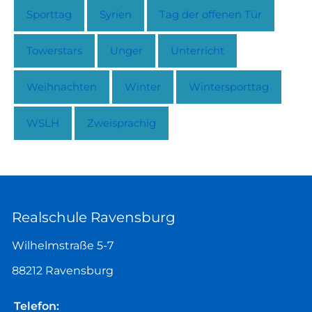
Sporttag
Syrien
Tag der offenen Tür
Towerstars
Unger
Unterricht
Weihnachten
Winter
Wintersporttag
WSLH
Zweisprachig
Realschule Ravensburg
Wilhelmstraße 5-7
88212 Ravensburg
Telefon: