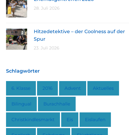
28. Juli 2026
Hitzedetektive – der Coolness auf der
Spur
23. Juli 2026
Schlagwörter
6. Klasse
2016
Advent
Aktuelles
Bilingual
Burachhalle
Christkindlesmarkt
Eis
Eislaufen