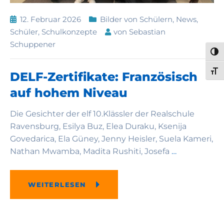
12. Februar 2026
Bilder von Schülern
,
News
,
Schüler
,
Schulkonzepte
von
Sebastian
Schuppener
UMS
SCH
DELF-Zertifikate: Französisch
auf hohem Niveau
Die Gesichter der elf 10.Klässler der Realschule
Ravensburg, Esilya Buz, Elea Duraku, Ksenija
Govedarica, Ela Güney, Jenny Heisler, Suela Kameri,
Nathan Mwamba, Madita Rushiti, Josefa
…
WEITERLESEN