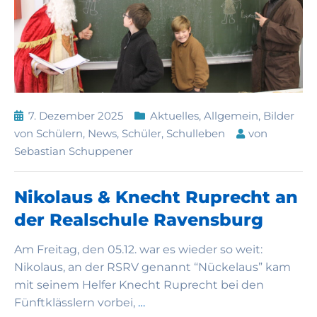
7. Dezember 2025
Aktuelles
,
Allgemein
,
Bilder
von Schülern
,
News
,
Schüler
,
Schulleben
von
Sebastian Schuppener
Nikolaus & Knecht Ruprecht an
der Realschule Ravensburg
Am Freitag, den 05.12. war es wieder so weit:
Nikolaus, an der RSRV genannt “Nückelaus” kam
mit seinem Helfer Knecht Ruprecht bei den
Fünftklässlern vorbei,
…