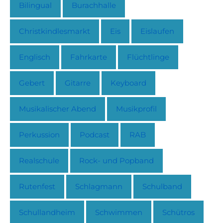
Bilingual
Burachhalle
Christkindlesmarkt
Eis
Eislaufen
Englisch
Fahrkarte
Flüchtlinge
Gebert
Gitarre
Keyboard
Musikalischer Abend
Musikprofil
Perkussion
Podcast
RAB
Realschule
Rock- und Popband
Rutenfest
Schlagmann
Schulband
Schullandheim
Schwimmen
Schütros