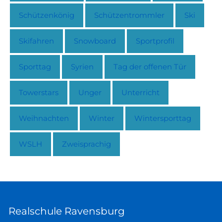
Schützenkönig
Schützentrommler
Ski
Skifahren
Snowboard
Sportprofil
Sporttag
Syrien
Tag der offenen Tür
Towerstars
Unger
Unterricht
Weihnachten
Winter
Wintersporttag
WSLH
Zweisprachig
Realschule Ravensburg