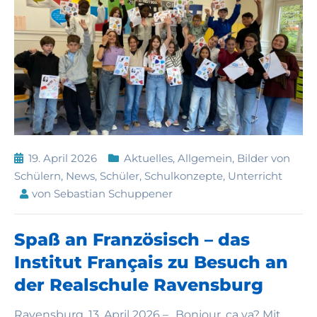
19. April 2026
Aktuelles
,
Allgemein
,
Bilder von
Schülern
,
News
,
Schüler
,
Schulkonzepte
,
Unterricht
von
Sebastian Schuppener
Spaß an Französisch – das
Institut Français zu Besuch an
der Realschule Ravensburg
Ravensburg, 13. April 2026 – „Bonjour, ça va? Mit